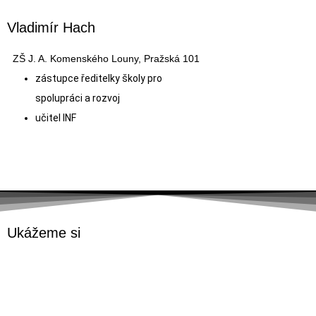
Vladimír Hach
ZŠ J. A. Komenského Louny, Pražská 101
z
ástupce ředitelky školy pro
spolupráci a rozvoj
učitel INF
Ukážeme si