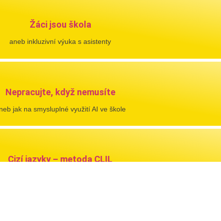
Žáci jsou škola
aneb inkluzivní výuka s asistenty
Nepracujte, když nemusíte
neb jak na smysluplné využití AI ve škole
Cizí jazyky – metoda CLIL
ropojení cizího jazyka a odborných předmětů
zobrazit všechny