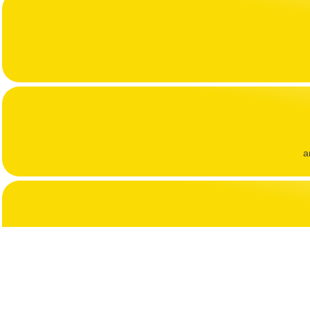
a
aneb p