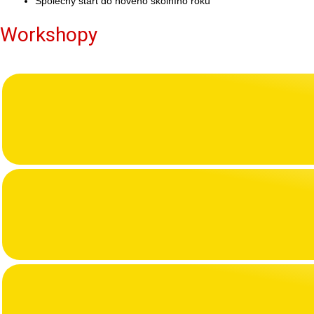
Společný start do nového školního roku
Workshopy