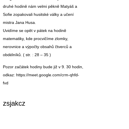
druhé hodině nám velmi pěkně Matyáš a
Sofie zopakovali husitské války a učení
mistra Jana Husa.
Uvidíme se opět v pátek na hodině
matematiky, kde procvičíme zlomky,
nerovnice a výpočty obsahů čtverců a
obdélníků. ( str. : 28 – 35 )
Pozor začátek hodiny bude již v 9. 30 hodin,
odkaz: https://meet.google.com/crm-qhfd-
fvd
zsjakcz