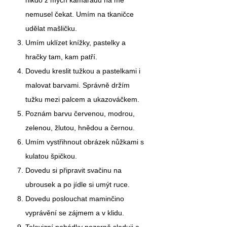
nikdo z mých kamarádů na mě
nemusel čekat. Umím na tkaničce
udělat mašličku.
Umím uklízet knížky, pastelky a
hračky tam, kam patří.
Dovedu kreslit tužkou a pastelkami i
malovat barvami. Správně držím
tužku mezi palcem a ukazováčkem.
Poznám barvu červenou, modrou,
zelenou, žlutou, hnědou a černou.
Umím vystřihnout obrázek nůžkami s
kulatou špičkou.
Dovedu si připravit svačinu na
ubrousek a po jídle si umýt ruce.
Dovedu poslouchat maminčino
vyprávění se zájmem a v klidu.