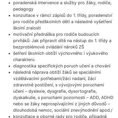
poradenská intervence a služby pro žáky, rodiče,
pedagogy
konzultace v rámci zápisů do 1. třídy, poradenství
pro rodiče předškolních dětí a následné vyšetření
školní zralosti
motivační přednáška pro rodiče budoucích
prvňáků: Jak připravit dítě na nástup do 1. třídy a
bezproblémové zvládání nároků ZŠ
šetření školních obtíží výchovného i výukového
charakteru
diagnostika specifických poruch učení a chování
následná náprava obtíží žáků se speciálními
vzdělávacími potřebami/žáci nadaní, žáci
zdravotně postižení, s vývojovými poruchami
učení – dyslexie, dysgrafie, dysortografie,
dyskalkulie, s poruchami pozornosti – ADD, ADHD
nebo se žáky neprospívajícími z jiných důvodů –
dlouhodobá nemoc, sociální znevýhodnění apod./
konzultace a oborné rady pro rodiče, případně