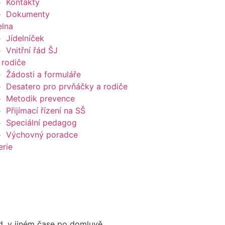
Kontakty
Dokumenty
elna
Jídelníček
Vnitřní řád ŠJ
 rodiče
Žádosti a formuláře
Desatero pro prvňáčky a rodiče
Metodik prevence
Přijímací řízení na SŠ
Speciální pedagog
Výchovný poradce
erie
od. v jiném čase po domluvě