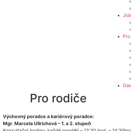
Jíd
Pro
Gal
Pro rodiče
Výchovný poradce a kariérový poradce:
Mgr. Marcela Ullrichová – 1. a 2. stupeň
Konzultační hodiny: každé pondělí – 13:30 hod. – 14:30h