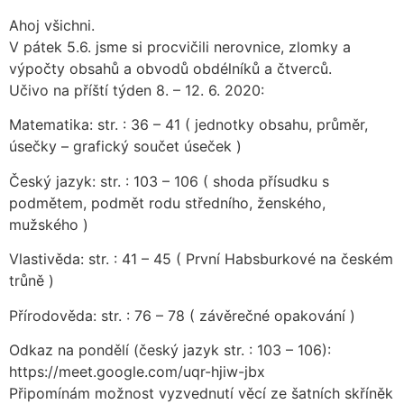
Ahoj všichni.
V pátek 5.6. jsme si procvičili nerovnice, zlomky a
výpočty obsahů a obvodů obdélníků a čtverců.
Učivo na příští týden 8. – 12. 6. 2020:
Matematika: str. : 36 – 41 ( jednotky obsahu, průměr,
úsečky – grafický součet úseček )
Český jazyk: str. : 103 – 106 ( shoda přísudku s
podmětem, podmět rodu středního, ženského,
mužského )
Vlastivěda: str. : 41 – 45 ( První Habsburkové na českém
trůně )
Přírodověda: str. : 76 – 78 ( závěrečné opakování )
Odkaz na pondělí (český jazyk str. : 103 – 106):
https://meet.google.com/uqr-hjiw-jbx
Připomínám možnost vyzvednutí věcí ze šatních skříněk