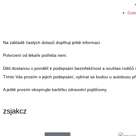
Gale
Na základě častých dotazů doplňuji ještě informaci.
Potvrzení od lékaře potřeba není.
Děti dostanou v pondělí k podepsání bezinfekčnost a souhlas rodičů
Tímto Vás prosím o jejich podepsání, vybírat se budou u autobusu př
A ještě prosím okopírujte kartičku zdravotní pojišťovny.
zsjakcz