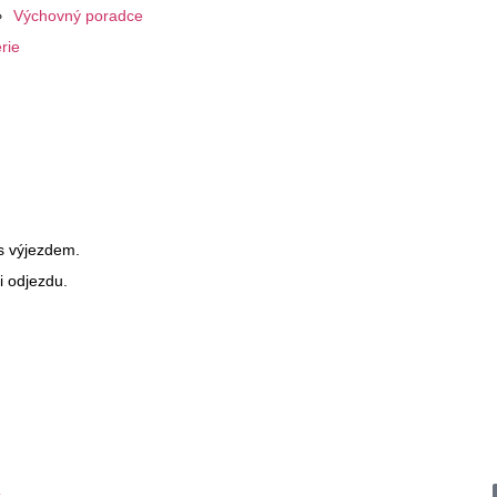
Výchovný poradce
rie
 s výjezdem.
i odjezdu.