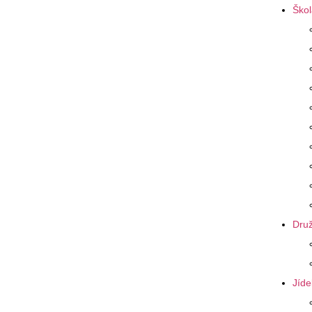
Škol
Druž
Jíde