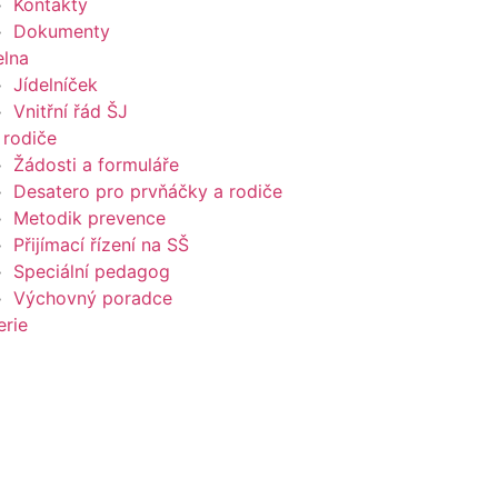
Kontakty
Dokumenty
elna
Jídelníček
Vnitřní řád ŠJ
 rodiče
Žádosti a formuláře
Desatero pro prvňáčky a rodiče
Metodik prevence
Přijímací řízení na SŠ
Speciální pedagog
Výchovný poradce
erie