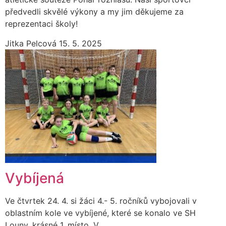
předvedli skvělé výkony a my jim děkujeme za
reprezentaci školy!
Jitka Pelcová
15. 5. 2025
Vybíjená
Ve čtvrtek 24. 4. si žáci 4.- 5. ročníků vybojovali v
oblastním kole ve vybíjené, které se konalo ve SH
Louny, krásné 1. místo. V