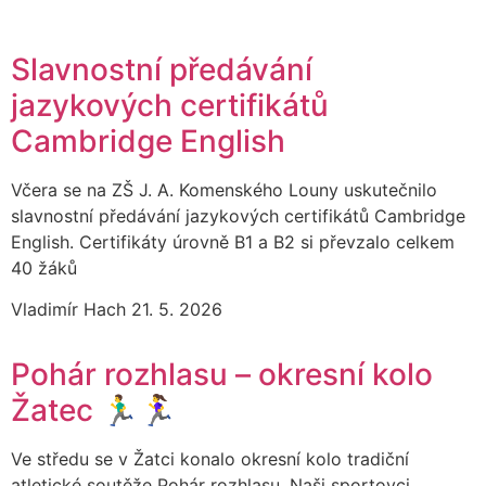
Slavnostní předávání
jazykových certifikátů
Cambridge English
Včera se na ZŠ J. A. Komenského Louny uskutečnilo
slavnostní předávání jazykových certifikátů Cambridge
English. Certifikáty úrovně B1 a B2 si převzalo celkem
40 žáků
Vladimír Hach
21. 5. 2026
Pohár rozhlasu – okresní kolo
Žatec 🏃‍♂️🏃‍♀️
Ve středu se v Žatci konalo okresní kolo tradiční
atletické soutěže Pohár rozhlasu. Naši sportovci