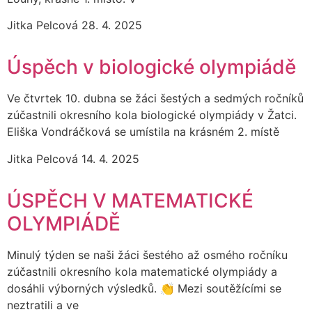
Jitka Pelcová
28. 4. 2025
Úspěch v biologické olympiádě
Ve čtvrtek 10. dubna se žáci šestých a sedmých ročníků
zúčastnili okresního kola biologické olympiády v Žatci.
Eliška Vondráčková se umístila na krásném 2. místě
Jitka Pelcová
14. 4. 2025
ÚSPĚCH V MATEMATICKÉ
OLYMPIÁDĚ
Minulý týden se naši žáci šestého až osmého ročníku
zúčastnili okresního kola matematické olympiády a
dosáhli výborných výsledků. 👏 Mezi soutěžícími se
neztratili a ve