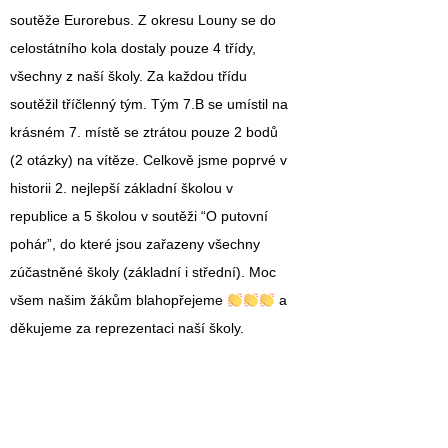
soutěže Eurorebus. Z okresu Louny se do
celostátního kola dostaly pouze 4 třídy,
všechny z naší školy. Za každou třídu
soutěžil tříčlenný tým. Tým 7.B se umístil na
krásném 7. místě se ztrátou pouze 2 bodů
(2 otázky) na vítěze. Celkově jsme poprvé v
historii 2. nejlepší základní školou v
republice a 5 školou v soutěži “O putovní
pohár”, do které jsou zařazeny všechny
zúčastněné školy (základní i střední). Moc
všem našim žákům blahopřejeme
a
děkujeme za reprezentaci naší školy.