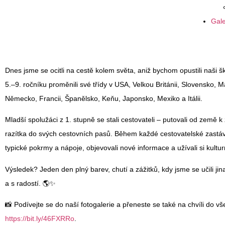
Gale
Dnes jsme se ocitli na cestě kolem světa, aniž bychom opustili naši š
5.–9. ročníku proměnili své třídy v USA, Velkou Británii, Slovensko, 
Německo, Francii, Španělsko, Keňu, Japonsko, Mexiko a Itálii.
Mladší spolužáci z 1. stupně se stali cestovateli – putovali od země k 
razítka do svých cestovních pasů. Během každé cestovatelské zastáv
typické pokrmy a nápoje, objevovali nové informace a užívali si kultur
Výsledek? Jeden den plný barev, chutí a zážitků, kdy jsme se učili jin
a s radostí. 🌎✨
📸 Podívejte se do naší fotogalerie a přeneste se také na chvíli do vš
https://bit.ly/46FXRRo
.