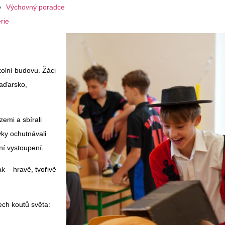
Výchovný poradce
rie
kolní budovu. Žáci
Maďarsko,
zemi a sbírali
ky ochutnávali
ní vystoupení.
ak – hravě, tvořivě
ech koutů světa: