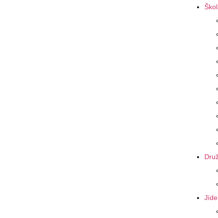
Škol
Druž
Jíde