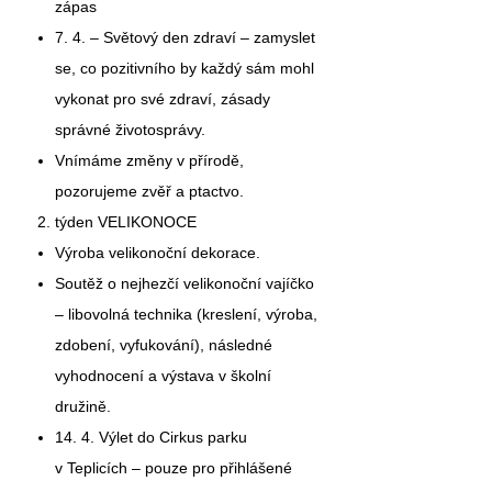
zápas
7. 4.
– Světový den zdraví – zamyslet
se, co pozitivního by každý sám mohl
vykonat pro své zdraví, zásady
správné životosprávy.
Vnímáme změny v přírodě,
pozorujeme zvěř a ptactvo.
týden
VELIKONOCE
Výroba velikonoční dekorace.
Soutěž o nejhezčí velikonoční vajíčko
– libovolná technika (kreslení, výroba,
zdobení, vyfukování), následné
vyhodnocení a výstava v školní
družině.
14. 4.
Výlet do Cirkus parku
v Teplicích – pouze pro přihlášené