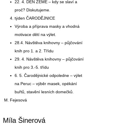
22. 4. DEN ZEMĚ
– kdy se slaví a
proč? Diskutujeme.
týden
ČARODĚJNICE
Výroba a příprava masky a vhodná
motivace dětí na výlet.
28.4.
Návštěva knihovny – půjčování
knih pro 1. a 2. Třídu
29.
4.
Návštěva knihovny – půjčování
knih pro 3.-5. třídu
6. 5.
Čarodějnické odpoledne – výlet
na Peruc – výběr masek, opékání
buřtů, stavění lesních domečků.
M. Fejesová
Míla Šinerová