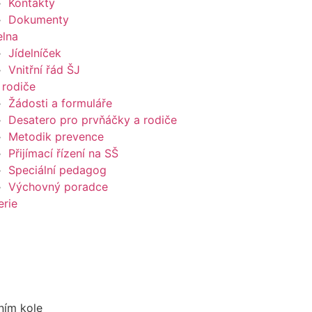
Kontakty
Dokumenty
elna
Jídelníček
Vnitřní řád ŠJ
 rodiče
Žádosti a formuláře
Desatero pro prvňáčky a rodiče
Metodik prevence
Přijímací řízení na SŠ
Speciální pedagog
Výchovný poradce
erie
ním kole