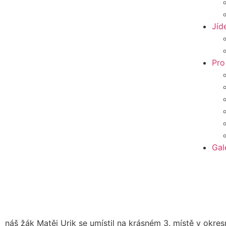
Jíd
Pro
Gal
náš žák Matěj Urik se umístil na krásném 3. místě v okres