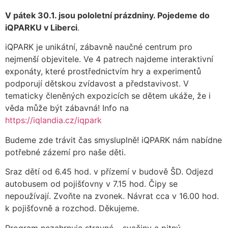
V pátek 30.1. jsou pololetní prázdniny. Pojedeme do
iQPARKU v Liberci
.
iQPARK je unikátní, zábavně naučné centrum pro
nejmenší objevitele. Ve 4 patrech najdeme interaktivní
exponáty, které prostřednictvím hry a experimentů
podporují dětskou zvídavost a představivost. V
tematicky členěných expozicích se dětem ukáže, že i
věda může být zábavná! Info na
https://iqlandia.cz/iqpark
Budeme zde trávit čas smysluplně! iQPARK nám nabídne
potřebné zázemí pro naše děti.
Sraz dětí od 6.45 hod. v přízemí v budově ŠD. Odjezd
autobusem od pojišťovny v 7.15 hod. Čipy se
nepoužívají. Zvoňte na zvonek. Návrat cca v 16.00 hod.
k pojišťovně a rozchod. Děkujeme.
Program nezahrnuje stravné – svačiny a pitný