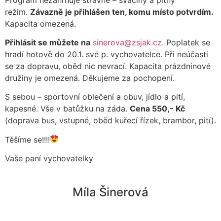
režim.
Závazně je přihlášen ten, komu místo potvrdím.
Kapacita omezená.
Přihlásit se můžete na
sinerova@zsjak.cz
. Poplatek se
hradí hotově do 20.1. své p. vychovatelce. Při neúčasti
se za dopravu, oběd nic nevrací. Kapacita prázdninové
družiny je omezená. Děkujeme za pochopení.
S sebou – sportovní oblečení a obuv, jídlo a pití,
kapesné. Vše v batůžku na záda.
Cena 550,- Kč
(doprava bus, vstupné, oběd kuřecí řízek, brambor, pití).
Těšíme se!!!!
Vaše paní vychovatelky
Míla Šinerová