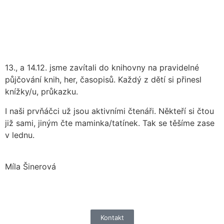
13., a 14.12. jsme zavítali do knihovny na pravidelné
půjčování knih, her, časopisů. Každý z dětí si přinesl
knížky/u, průkazku.
I naši prvňáčci už jsou aktivními čtenáři. Někteří si čtou
již sami, jiným čte maminka/tatínek. Tak se těšíme zase
v lednu.
Míla Šinerová
Kontakt