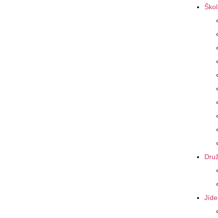
Škol
Druž
Jíde