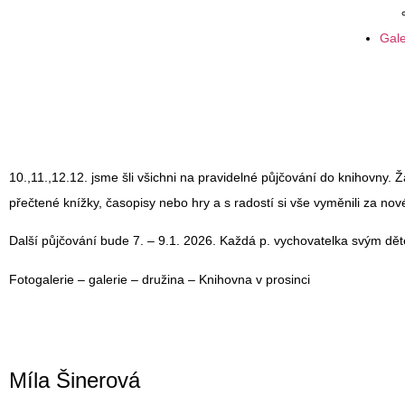
Gale
10.,11.,12.12. jsme šli všichni na pravidelné půjčování do knihovny. Žác
přečtené knížky, časopisy nebo hry a s radostí si vše vyměnili za nov
Další půjčování bude 7. – 9.1. 2026. Každá p. vychovatelka svým dě
Fotogalerie – galerie – družina – Knihovna v prosinci
Míla Šinerová