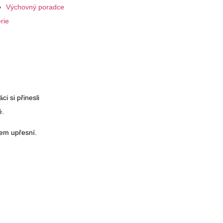
Výchovný poradce
rie
i si přinesli
é.
tem upřesní.