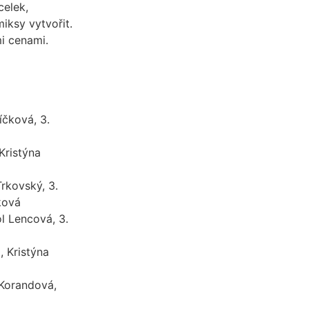
celek,
iksy vytvořit.
mi cenami.
íčková, 3.
 Kristýna
Trkovský, 3.
ková
ol Lencová, 3.
, Kristýna
 Korandová,