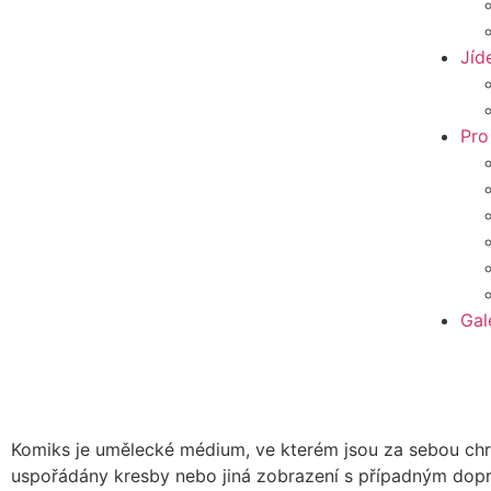
Jíd
Pro
Gal
Komiks je umělecké médium, ve kterém jsou za sebou ch
uspořádány kresby nebo jiná zobrazení s případným do