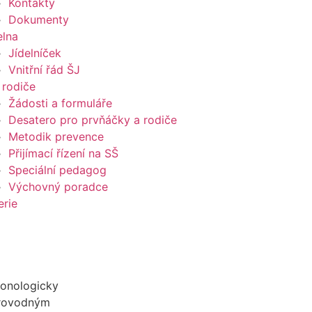
Kontakty
Dokumenty
elna
Jídelníček
Vnitřní řád ŠJ
 rodiče
Žádosti a formuláře
Desatero pro prvňáčky a rodiče
Metodik prevence
Přijímací řízení na SŠ
Speciální pedagog
Výchovný poradce
erie
ronologicky
provodným