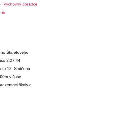
Výchovný poradce
rie
kého Štafetového
ase 2:27,44
ísto 13. Smíšená
 200m v čase
ezentaci školy a