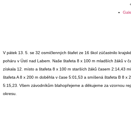
Gale
V pátek 13. 5. se 32 osmičlenných štafet ze 16 škol zúčastnilo krajs
poháru v Ústí nad Labem. Naše štafeta 8 x 100 m mladších žáků v č
získala 12. místo a štafeta 8 x 100 m starších žáků časem 2:14,43 m
štafeta A 8 x 200 m doběhla v čase 5:01,53 a smíšená štafeta B 8 x
5:15,23. Všem závodníkům blahopřejeme a děkujeme za vzornou repr
okresu.