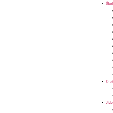
Škol
Druž
Jíde