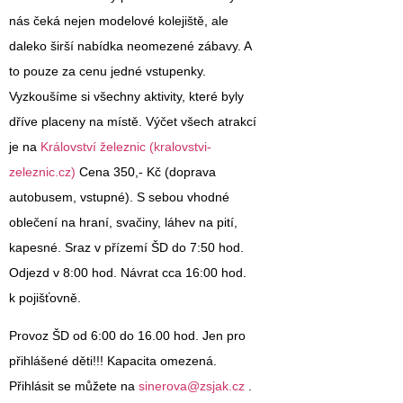
nás čeká nejen modelové kolejiště, ale
daleko širší nabídka neomezené zábavy. A
to pouze za cenu jedné vstupenky.
Vyzkoušíme si všechny aktivity, které byly
dříve placeny na místě. Výčet všech atrakcí
je na
Království železnic (kralovstvi-
zeleznic.cz)
Cena 350,- Kč
(doprava
autobusem, vstupné). S sebou vhodné
oblečení na hraní, svačiny, láhev na pití,
kapesné. Sraz v přízemí ŠD do 7:50 hod.
Odjezd v 8:00 hod. Návrat cca 16:00 hod.
k pojišťovně.
Provoz ŠD od 6:00 do 16.00 hod. Jen pro
přihlášené děti!!! Kapacita omezená.
Přihlásit se můžete na
sinerova@zsjak.cz
.