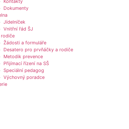
Kontakty
Dokumenty
elna
Jídelníček
Vnitřní řád ŠJ
 rodiče
Žádosti a formuláře
Desatero pro prvňáčky a rodiče
Metodik prevence
Přijímací řízení na SŠ
Speciální pedagog
Výchovný poradce
erie