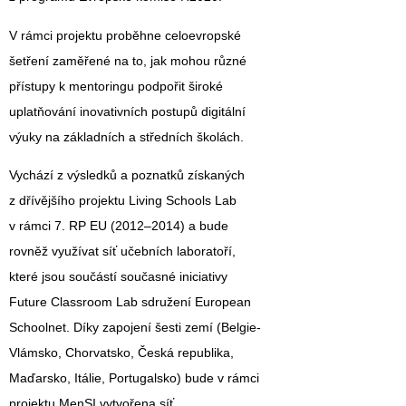
V rámci projektu proběhne celoevropské
šetření zaměřené na to, jak mohou různé
přístupy k mentoringu podpořit široké
uplatňování inovativních postupů digitální
výuky na základních a středních školách.
Vychází z výsledků a poznatků získaných
z dřívějšího projektu Living Schools Lab
v rámci 7. RP EU (2012–2014) a bude
rovněž využívat síť učebních laboratoří,
které jsou součástí současné iniciativy
Future Classroom Lab sdružení European
Schoolnet. Díky zapojení šesti zemí (Belgie-
Vlámsko, Chorvatsko, Česká republika,
Maďarsko, Itálie, Portugalsko) bude v rámci
projektu MenSI vytvořena síť