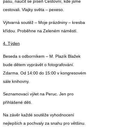
pasu, naučit se píseň Cestovní, kde jsme
cestovali. Vlajky světa – pexeso.
Výtvarná soutěž – Moje prázdniny – kresba
křídou. Proběhne na Zeleném náměstí.
4. Týden
Beseda s odborníkem – M. Plazík Blažek
bude dětem vyprávět o fotografování.
Zdarma. Od 14:00 do 15:00 v kongresovém
sále knihovny.
Seznamovací výlet na Peruc. Jen pro
přihlášené děti.
Na závěr každé soutěže vyhodnocení
nejlepších a pochvaly za snahu pro většinu.