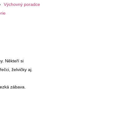
Výchovný poradce
rie
y. Někteří si
ečci, želvičky aj.
 hezká zábava.