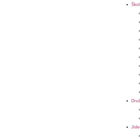
Škol
Druž
Jíde