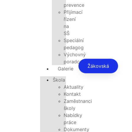
prevence
Přijímací
řízení
na
SŠ
Speciální
pedagog
Výchovný
poradce
Žákovská
Galerie
Škola
Aktuality
Kontakt
Zaměstnanci
školy
Nabídky
práce
Dokumenty