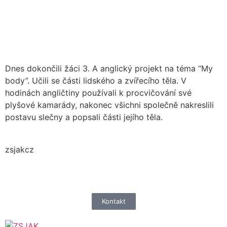
Dnes dokončili žáci 3. A anglický projekt na téma “My
body”. Učili se části lidského a zvířecího těla. V
hodinách angličtiny používali k procvičování své
plyšové kamarády, nakonec všichni společně nakreslili
postavu slečny a popsali části jejího těla.
zsjakcz
Kontakt