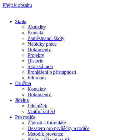
Přejít k obsahu
Škola
Aktuality
Kontakt
Zaměstnanci školy
Nabídky práce
Dokumenty
Projekty
Historie
Školská rada
Prohlášení o přístupnosti
Eduroam
Družina
Kontakty
Dokumenty
Jídelna
Jídelníček
Vnitřní řád ŠJ
Pro rodiče
Žádosti a formuláře
Desatero pro prvňáčky a rodiče
Metodik prevence
Přijímací řízení na SŠ