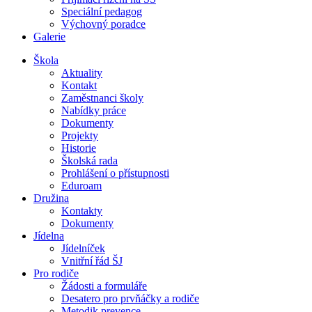
Speciální pedagog
Výchovný poradce
Galerie
Škola
Aktuality
Kontakt
Zaměstnanci školy
Nabídky práce
Dokumenty
Projekty
Historie
Školská rada
Prohlášení o přístupnosti
Eduroam
Družina
Kontakty
Dokumenty
Jídelna
Jídelníček
Vnitřní řád ŠJ
Pro rodiče
Žádosti a formuláře
Desatero pro prvňáčky a rodiče
Metodik prevence