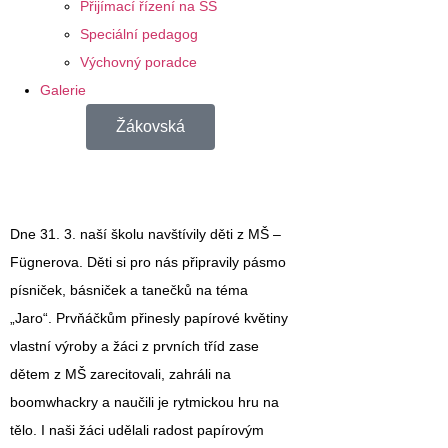
Přijímací řízení na SŠ
Speciální pedagog
Výchovný poradce
Galerie
Žákovská
Dne 31. 3. naší školu navštívily děti z MŠ –
Fügnerova. Děti si pro nás připravily pásmo
písniček, básniček a tanečků na téma
„Jaro“. Prvňáčkům přinesly papírové květiny
vlastní výroby a žáci z prvních tříd zase
dětem z MŠ zarecitovali, zahráli na
boomwhackry a naučili je rytmickou hru na
tělo. I naši žáci udělali radost papírovým