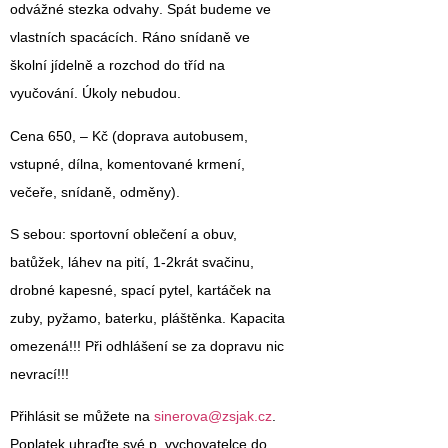
odvážné
stezka odvahy
. Spát budeme ve
vlastních spacácích. Ráno snídaně ve
školní jídelně a rozchod do tříd na
vyučování. Úkoly nebudou.
Cena
650, – Kč
(doprava autobusem,
vstupné, dílna, komentované krmení,
večeře, snídaně, odměny).
S sebou
: sportovní oblečení a obuv,
batůžek, láhev na pití, 1-2krát svačinu,
drobné kapesné, spací pytel, kartáček na
zuby, pyžamo, baterku, pláštěnka. Kapacita
omezená!!! Při odhlášení se za dopravu nic
nevrací!!!
Přihlásit se můžete na
sinerova@zsjak.cz
.
Poplatek uhraďte své p. vychovatelce do