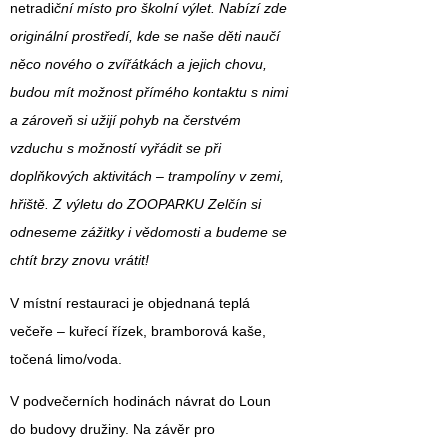
netradi
ční místo pro školní výlet.
Nabízí zde
originální prostředí, kde se naše děti naučí
něco nového o zvířátkách a jejich chovu,
budou mít možnost přímého kontaktu s nimi
a zároveň si užijí pohyb na čerstvém
vzduchu s možností vyřádit se při
doplňkových aktivitách – trampolíny v zemi,
hřiště. Z výletu do ZOOPARKU Zelčín si
odneseme
zážitky i vědomosti
a budeme se
chtít brzy znovu vrátit!
V místní restauraci je objednaná teplá
večeře – kuřecí řízek, bramborová kaše,
točená limo/voda.
V podvečerních hodinách návrat do Loun
do budovy družiny. Na závěr pro