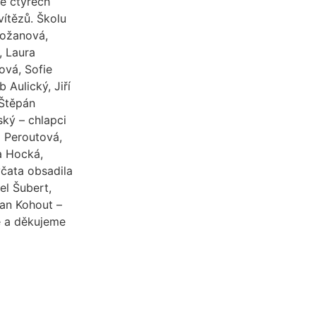
e čtyřech
vítězů. Školu
Ložanová,
, Laura
ová, Sofie
 Aulický, Jiří
 Štěpán
ský – chlapci
a Peroutová,
a Hocká,
čata obsadila
el Šubert,
Jan Kohout –
e a děkujeme