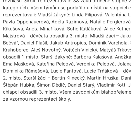
rozhlasu. Školu reprezentovalo 38 žáků druhého stupně v
kategoriích. Všem týmům se podařilo umístit na stupních 
reprezentovali: Mladší žákyně: Linda Filipová, Valentýna 
Pavla Oppenauerová, Adéla Razimová, Natálie Perglerová
Kikušová, Aneta Minaříková, Sofie Kutláková, Alice Kutner
Majstrová – děvčata obsadila 3. místo. Mladší žáci – Jakub
Bečvář, Daniel Plašil, Jakub Antropius, Dominik Varchola,
Kruhoberec, Aleš Novotný, Vojtěch Vinický, Matyáš Trkov
obsadili 1. místo. Starší žákyně: Barbora Kalašová, Anežk
Ema Mašková, Kateřina Pelcová, Veronika Pelcová, Jolan
Dominika Rámešová, Lucie Fantová, Lucie Trňáková – děv
2. místo. Starší žáci – Bertin Klinecký, Martin Hruška, Dani
Štěpán Hubka, Šimon Dědič, Daniel Starý, Vladimír Kott, 
chlapci obsadili 3. místo. Všem závodníkům blahopřejem
za vzornou reprezentaci školy.