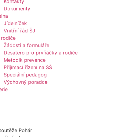
Kontakty
Dokumenty
elna
Jídelníček
Vnitřní řád ŠJ
 rodiče
Žádosti a formuláře
Desatero pro prvňáčky a rodiče
Metodik prevence
Přijímací řízení na SŠ
Speciální pedagog
Výchovný poradce
erie
 soutěže Pohár