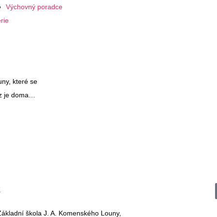
Výchovný poradce
rie
ny, které se
onz je doma…
Základní škola J. A. Komenského Louny,