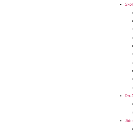
Škol
Druž
Jíde