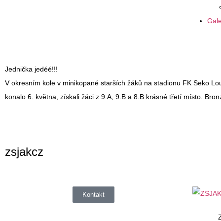
Gale
Jednička jedéé!!!
V okresním kole v minikopané starších žáků na stadionu FK Seko Lou
konalo 6. května, získali žáci z 9.A, 9.B a 8.B krásné třetí místo. Br
zsjakcz
Kontakt