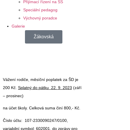
Přijímací řízení na SŠ
Speciální pedagog
Výchovný poradce
Galerie
Žákovská
Vážení rodiče, měsíční
poplatek za ŠD
je
200 Kč.
Splatný do pátku 22. 9. 2023
(září
– prosinec)
na účet školy. Celková suma činí
800,- Kč
.
Číslo účtu:
107-2330090247/0100
,
variabilní symbol:
602001,
do zprávy pro