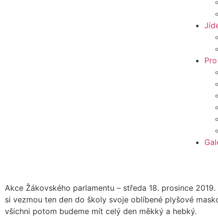
Jíd
Pro
Gal
Akce Žákovského parlamentu – středa 18. prosince 2019. Ž
si vezmou ten den do školy svoje oblíbené plyšové mask
všichni potom budeme mít celý den měkký a hebký.