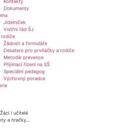
Kontakty
Dokumenty
elna
Jídelníček
Vnitřní řád ŠJ
 rodiče
Žádosti a formuláře
Desatero pro prvňáčky a rodiče
Metodik prevence
Přijímací řízení na SŠ
Speciální pedagog
Výchovný poradce
erie
áci i učitelé
oty a hračky…