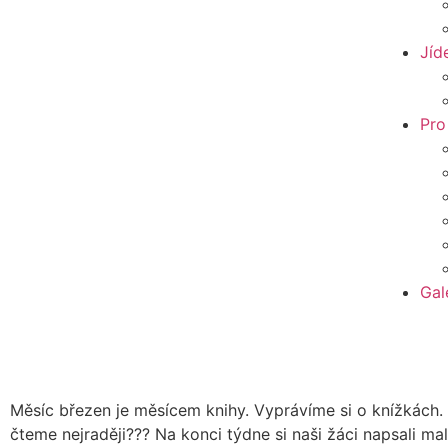
Jíd
Pro
Gal
Měsíc březen je měsícem knihy. Vyprávíme si o knížkách.
čteme nejraději??? Na konci týdne si naši žáci napsali mal