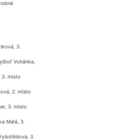
drobné
nková, 3.
yštof Vohánka,
 3. místo
ková, 2. místo
er, 3. místo
a Malá, 3.
Vyšohlídová, 3.