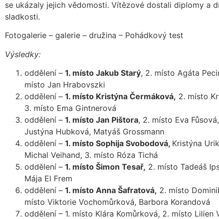
se ukázaly jejich vědomosti. Vítězové dostali diplomy a 
sladkosti.
Fotogalerie – galerie – družina – Pohádkový test
Výsledky:
oddělení –
1. místo Jakub Starý
, 2. místo Agáta Peci
místo Jan Hrabovszki
oddělení –
1. místo Kristýna Čermáková,
2. místo Kr
3. místo Ema Gintnerová
oddělení –
1. místo Jan Pištora
, 2. místo Eva Fůsová,
Justýna Hubková, Matyáš Grossmann
oddělení –
1. místo Sophija Svobodová,
Kristýna Uri
Michal Veihand, 3. místo Róza Tichá
oddělení –
1. místo Šimon Tesař,
2. místo Tadeáš Ips
Mája El Frem
oddělení –
1. místo Anna Šafratová,
2. místo Dominik
místo Viktorie Vochomůrková, Barbora Korandová
oddělení – 1. místo Klára Komůrková, 2. místo Lilien 