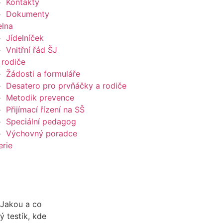
Kontakty
Dokumenty
elna
Jídelníček
Vnitřní řád ŠJ
 rodiče
Žádosti a formuláře
Desatero pro prvňáčky a rodiče
Metodik prevence
Přijímací řízení na SŠ
Speciální pedagog
Výchovný poradce
erie
 Jakou a co
ý testík, kde