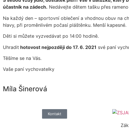
S sebou vždy jídlo, dostatek pití!!! Vše v batůžku, který 
účastník na zádech.
Nedávejte dětem tašku přes rameno 
Na každý den – sportovní oblečení a vhodnou obuv na ch
hlavy, při proměnlivém počasí pláštěnku. Menší kapesné.
Děti si můžete vyzvedávat po 14:00 hodině.
Uhradit
hotovost nejpozději do 17. 6. 2021
své paní vych
Těšíme se na Vás.
Vaše paní vychovatelky
Míla Šinerová
Kontakt
Zák