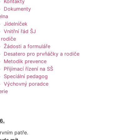
Kontakty
Dokumenty
elna
Jídelníček
Vnitřní řád ŠJ
 rodiče
Žádosti a formuláře
Desatero pro prvňáčky a rodiče
Metodik prevence
Přijímací řízení na SŠ
Speciální pedagog
Výchovný poradce
erie
6.
rvním patře.