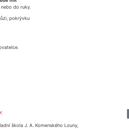
bude mít
nebo do ruky.
ůzi, pokrývku
ovatelce.
ladní škola J. A. Komenského Louny,