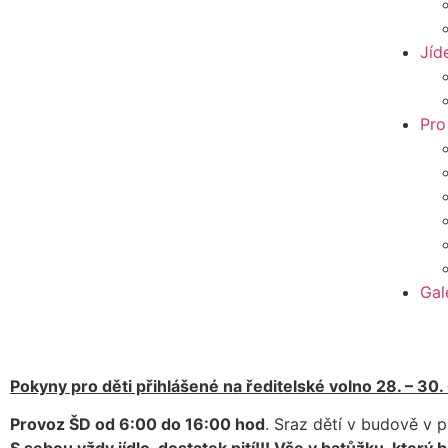
Jíd
Pro
Gal
Pokyny pro děti přihlášené na ředitelské volno 28. – 30. 
Provoz ŠD od 6:00 do 16:00 hod
. Sraz dětí v budově v p