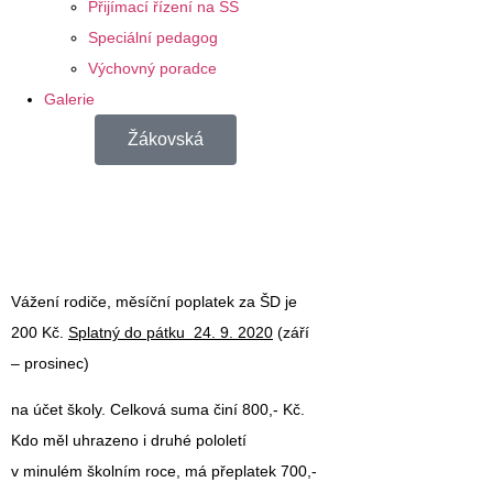
Přijímací řízení na SŠ
Speciální pedagog
Výchovný poradce
Galerie
Žákovská
Vážení rodiče, měsíční
poplatek za ŠD
je
200 Kč.
Splatný do pátku 24. 9. 2020
(září
– prosinec)
na účet školy. Celková suma činí
800,- Kč
.
Kdo měl uhrazeno i druhé pololetí
v minulém školním roce, má přeplatek 700,-