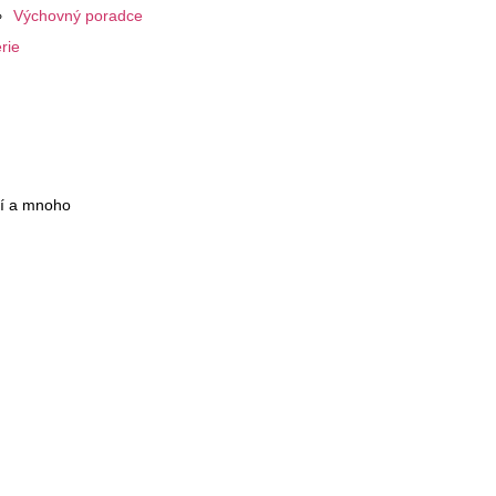
Výchovný poradce
rie
tí a mnoho