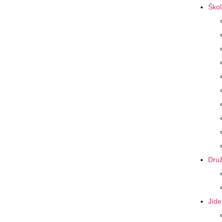
Škol
Druž
Jíde