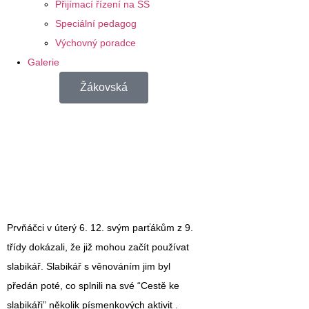
Přijímací řízení na SŠ
Speciální pedagog
Výchovný poradce
Galerie
Žákovská
Prvňáčci v úterý 6. 12. svým parťákům z 9.
třídy dokázali, že již mohou začít používat
slabikář. Slabikář s věnováním jim byl
předán poté, co splnili na své “Cestě ke
slabikáři” několik písmenkových aktivit .