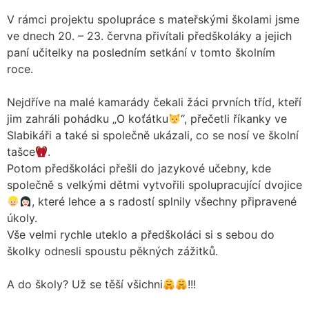
V rámci projektu spolupráce s mateřskými školami jsme
ve dnech 20. – 23. června přivítali předškoláky a jejich
paní učitelky na posledním setkání v tomto školním
roce.
Nejdříve na malé kamarády čekali žáci prvních tříd, kteří
jim zahráli pohádku „O koťátku
“, přečetli říkanky ve
Slabikáři a také si společně ukázali, co se nosí ve školní
tašce
.
Potom předškoláci přešli do jazykové učebny, kde
společně s velkými dětmi vytvořili spolupracující dvojice
, které lehce a s radostí splnily všechny připravené
úkoly.
Vše velmi rychle uteklo a předškoláci si s sebou do
školky odnesli spoustu pěkných zážitků.
A do školy? Už se těší všichni
!!!