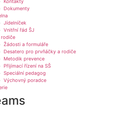
Kontakty
Dokumenty
elna
Jídelníček
Vnitřní řád ŠJ
 rodiče
Žádosti a formuláře
Desatero pro prvňáčky a rodiče
Metodik prevence
Přijímací řízení na SŠ
Speciální pedagog
Výchovný poradce
erie
Teams