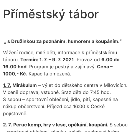
Příměstský tábor
„ s Družinkou za poznáním, humorem a koupáním.“
Vážení rodiče, milé děti, informace k příměstskému
táboru.
Termín: 1. 7. – 9. 7. 2021
. Provoz od
6.00 do
16.00 hod
. Program je pestrý a zajímavý.
Cena –
1000,- Kč.
Kapacita omezená.
1. 7.
Mirákulum
– výlet do dětského centra v Milovicích.
V ceně doprava, vstupné. Sraz dětí do 7:45 hod.
S sebou – sportovní oblečení, jídlo, pití, kapesné na
nákup občerstvení. Příjezd cca 16:00 k České
pojišťovně.
2. 7.
Peruc kemp, hry v lese, opékání, koupání.
S sebou
– sportovní oblečení, plavky, ručník, opalovací krém,