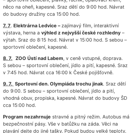
něco na oheň, kapesné. Sraz dětí do 9:00 hod. Návrat
do budovy družiny cca 15:00 hod.
7. 7
.
Elektrárna Ledvice –
zajímavý film, interaktivní
výstava, herna a
výhled z nejvyšší české rozhledny
–
výtah. Sraz do 8:15 hod. Návrat v 15:00 hod. S sebou –
sportovní oblečení, kapesné.
8. 7.
ZOO Ústí nad Labem
, v ceně vstupné, doprava.
S sebou – sportovní oblečení, jídlo a pití, kapesné. Sraz
v 7:45 hod. Návrat cca 16:00 k České pojišťovně.
9. 7.
Sportovní den. Olympiáda trochu jinak
. Sraz dětí
do 9:00. S sebou – sportovní oblečení, jídlo a pití,
vhodná obuv, propiska, kapesné. Návrat do budovy ŠD
cca 15:00 hod.
Program nezahrnuje
stravné a pitný režim. Autobus má
bezpečnostní pásy. Vše v batůžku na záda. Věci na
plavání dejte do jiné tašky. Pokud budou velké teploty,