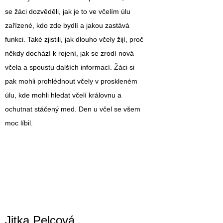
se žáci dozvěděli, jak je to ve včelím úlu
zařízené, kdo zde bydlí a jakou zastává
funkci. Také zjistili, jak dlouho včely žijí, proč
někdy dochází k rojení, jak se zrodí nová
včela a spoustu dalších informací. Žáci si
pak mohli prohlédnout včely v proskleném
úlu, kde mohli hledat včelí královnu a
ochutnat stáčený med. Den u včel se všem
moc líbil.
Jitka Pelcová