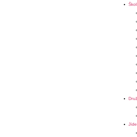
Škol
Druž
Jíde