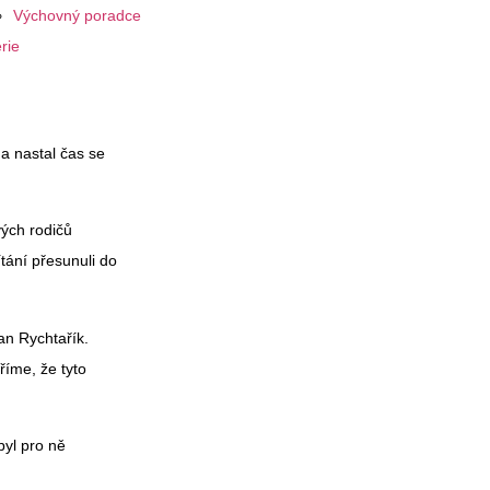
Výchovný poradce
rie
a nastal čas se
vých rodičů
ítání přesunuli do
an Rychtařík.
říme, že tyto
byl pro ně