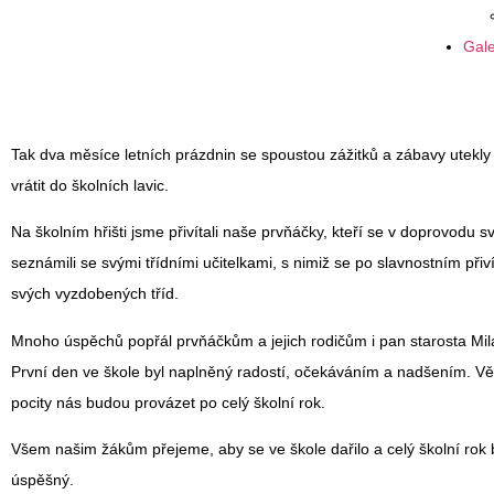
Gale
Tak dva měsíce letních prázdnin se spoustou zážitků a zábavy utekly 
vrátit do školních lavic.
Na školním hřišti jsme přivítali naše prvňáčky, kteří se v doprovodu s
seznámili se svými třídními učitelkami, s nimiž se po slavnostním přiv
svých vyzdobených tříd.
Mnoho úspěchů popřál prvňáčkům a jejich rodičům i pan starosta Mil
První den ve škole byl naplněný radostí, očekáváním a nadšením. Vě
pocity nás budou provázet po celý školní rok.
Všem našim žákům přejeme, aby se ve škole dařilo a celý školní rok 
úspěšný.