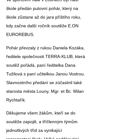
škole předán putovní pohár, který na
škole zůstane až do jara příštího roku,
kdy začne další ročník soutěže E.ON
EUROREBUS.
Pohár převzaly z rukou Daniela Kozáka,
ředitele společnosti TERRA-KLUB, která
soutěž pořádá, paní ředitelka Dana
Tužilová s paní učitelkou Janou Vostrou.
Slavnostního předání se zúčastnil také
starosta města Louny, Mgr. et Bc. Milan
Rychtařík.
Děkujeme všem žákům, kteří se do
soutěže zapojili, a tříčlenným týmům
jednotlivých tříd za vynikající
reprezentaci školy. Velké poděkování