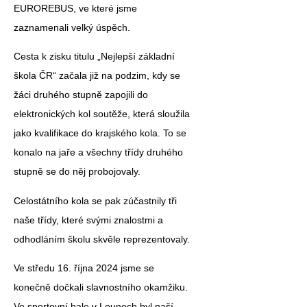
EUROREBUS, ve které jsme
zaznamenali velký úspěch.
Cesta k zisku titulu „Nejlepší základní
škola ČR“
začala již na podzim, kdy se
žáci druhého stupně zapojili do
elektronických kol soutěže, která sloužila
jako kvalifikace do krajského kola. To se
konalo na jaře a všechny třídy druhého
stupně se do něj probojovaly.
Celostátního kola se pak zúčastnily tři
naše třídy, které svými znalostmi a
odhodláním školu skvěle reprezentovaly.
Ve středu 16. října 2024 jsme se
konečně dočkali slavnostního okamžiku.
Ve sportovní hale v Lounech byl naší