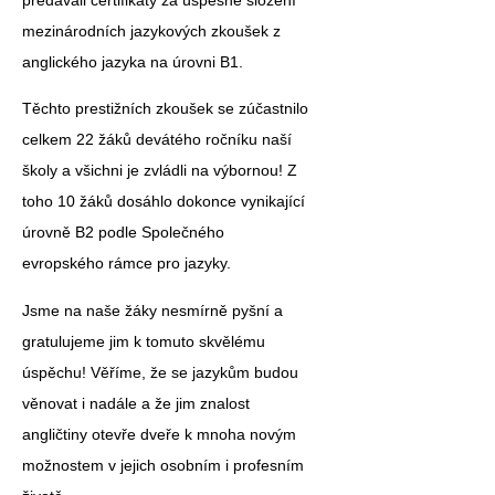
předávali certifikáty za
úspěšné složení
mezinárodních jazykových zkoušek z
anglického jazyka na úrovni B1
.
Těchto prestižních zkoušek se zúčastnilo
celkem
22 žáků devátého ročníku
naší
školy a všichni je zvládli na výbornou! Z
toho
10 žáků
dosáhlo dokonce vynikající
úrovně B2
podle Společného
evropského rámce pro jazyky.
Jsme na naše žáky nesmírně pyšní a
gratulujeme jim k tomuto skvělému
úspěchu! Věříme, že se jazykům budou
věnovat i nadále a že jim znalost
angličtiny otevře dveře k mnoha novým
možnostem v jejich osobním i profesním