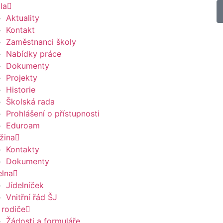
la
Aktuality
Kontakt
Zaměstnanci školy
Nabídky práce
Dokumenty
Projekty
Historie
Školská rada
Prohlášení o přístupnosti
Eduroam
žina
Kontakty
Dokumenty
elna
Jídelníček
Vnitřní řád ŠJ
 rodiče
Žádosti a formuláře