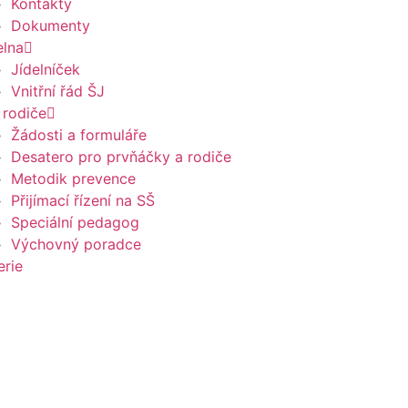
Kontakty
Dokumenty
elna
Jídelníček
Vnitřní řád ŠJ
 rodiče
Žádosti a formuláře
Desatero pro prvňáčky a rodiče
Metodik prevence
Přijímací řízení na SŠ
Speciální pedagog
Výchovný poradce
erie