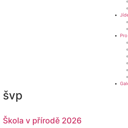
Jíd
Pro
Gal
švp
Škola v přírodě 2026