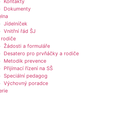
Kontakty
Dokumenty
elna
Jídelníček
Vnitřní řád ŠJ
 rodiče
Žádosti a formuláře
Desatero pro prvňáčky a rodiče
Metodik prevence
Přijímací řízení na SŠ
Speciální pedagog
Výchovný poradce
erie