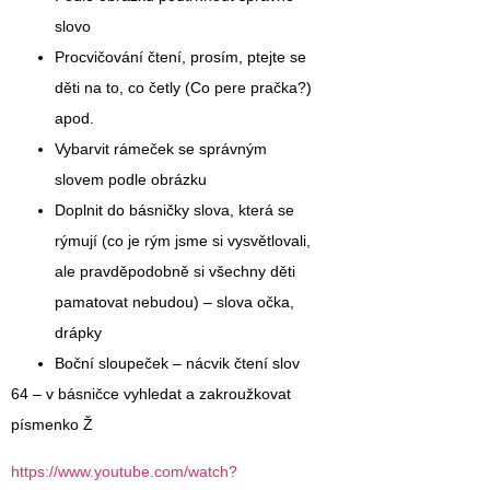
slovo
Procvičování čtení, prosím, ptejte se
děti na to, co četly (Co pere pračka?)
apod.
Vybarvit rámeček se správným
slovem podle obrázku
Doplnit do básničky slova, která se
rýmují (co je rým jsme si vysvětlovali,
ale pravděpodobně si všechny děti
pamatovat nebudou) – slova očka,
drápky
Boční sloupeček – nácvik čtení slov
64 – v básničce vyhledat a zakroužkovat
písmenko Ž
https://www.youtube.com/watch?