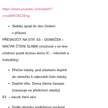
https://www.youtube.com/watch?
v=saWKO9Z2Eng
Slabiky spojit do slov (řešení
v příloze)
PŘESKOČIT NA STR. 63 – DOMEČEK –
NÁCVIK ČTENÍ SLABIK (možnost v on-line
učebnici pustit druhou ikonu IC – měsíček a
hvězdičky)
Přečíst otázky, pod otázkami doplnit
do rámečku k odpovědi číslo otázky
Doplnit větu: Doma čteme časopis.
(navazuje na předchozí otázky)
63 – nácvik čtení slov
Podle obrázku podtrhnout správné