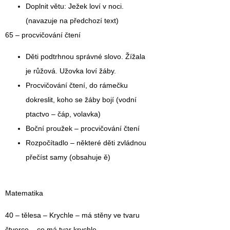
Doplnit větu: Ježek loví v noci.
(navazuje na předchozí text)
65 – procvičování čtení
Děti podtrhnou správné slovo. Žížala
je růžová. Užovka loví žáby.
Procvičování čtení, do rámečku
dokreslit, koho se žáby bojí (vodní
ptactvo – čáp, volavka)
Boční proužek – procvičování čtení
Rozpočítadlo – některé děti zvládnou
přečíst samy (obsahuje ě)
Matematika
40 – tělesa – Krychle – má stěny ve tvaru
čtverce – co má tvar krychle