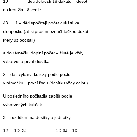
10 děti dokreslí 18 dukátů – deset
do kroužku, 8 vedle
43 1 – děti spočítají počet dukátů ve
sloupečku (ať si prosím označí tečkou dukát
který už počítali)
a do rámečku doplní počet – žlutě je vždy
vybarvena první desítka
2 – děti vybarví kuličky podle počtu
v rámečku – první řadu (desítku vždy celou)
U posledního počitadla zapíší podle
vybarvených kuliček
3 – rozdělení na desítky a jednotky
12 – 1D, 2J 1D,3J – 13