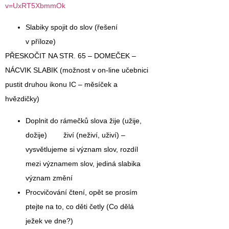
v=UxRT5XbmmOk
Slabiky spojit do slov (řešení
v příloze)
PŘESKOČIT NA STR. 65 – DOMEČEK –
NÁCVIK SLABIK (možnost v on-line učebnici
pustit druhou ikonu IC – měsíček a
hvězdičky)
Doplnit do rámečků slova žije (užije,
dožije) živí (neživí, uživí) –
vysvětlujeme si význam slov, rozdíl
mezi významem slov, jediná slabika
význam změní
Procvičování čtení, opět se prosím
ptejte na to, co děti četly (Co dělá
ježek ve dne?)