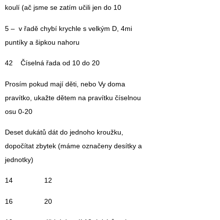
koulí (ač jsme se zatím učili jen do 10
5 – v řadě chybí krychle s velkým D, 4mi
puntíky a šipkou nahoru
42 Číselná řada od 10 do 20
Prosím pokud mají děti, nebo Vy doma
pravítko, ukažte dětem na pravítku číselnou
osu 0-20
Deset dukátů dát do jednoho kroužku,
dopočítat zbytek (máme označeny desítky a
jednotky)
14 12
16 20