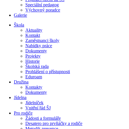
Speciální pedagog
Výchovný poradce
Galerie
Škola
Aktuality
Kontakt
Zaměstnanci školy
Nabídky práce
Dokumenty
Projekty
Historie
Školská rada
Prohlášení o přístupnosti
Eduroam
Družina
Kontakty
Dokumenty
Jídelna
Jídelníček
Vnitřní řád ŠJ
Pro rodiče
Žádosti a formuláře
Desatero pro prvňáčky a rodiče
Metodik prevence