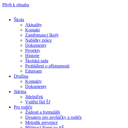
Přejít k obsahu
Škola
Aktuality
Kontakt
Zaměstnanci školy
Nabídky práce
Dokumenty
Projekty
Historie
Školská rada
Prohlášení o přístupnosti
Eduroam
Družina
Kontakty
Dokumenty
Jídelna
Jídelníček
Vnitřní řád ŠJ
Pro rodiče
Žádosti a formuláře
Desatero pro prvňáčky a rodiče
Metodik prevence
Přijímací řízení na SŠ