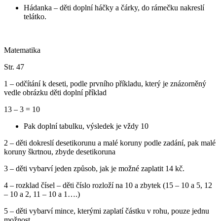
Hádanka – děti doplní háčky a čárky, do rámečku nakreslí
telátko.
Matematika
Str. 47
1 – odčítání k deseti, podle prvního příkladu, který je znázorněný
vedle obrázku děti doplní příklad
13 – 3 = 10
Pak doplní tabulku, výsledek je vždy 10
2 – děti dokreslí desetikorunu a malé koruny podle zadání, pak malé
koruny škrtnou, zbyde desetikoruna
3 – děti vybarví jeden způsob, jak je možné zaplatit 14 kč.
4 – rozklad čísel – děti číslo rozloží na 10 a zbytek (15 – 10 a 5, 12
– 10 a 2, 11 – 10 a 1….)
5 – děti vybarví mince, kterými zaplatí částku v rohu, pouze jednu
možnost