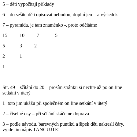
5 – děti vypočítají příklady
6 – do sešitu děti opisovat nebudou, doplní jen = a výsledek
7 – pyramida, je tam znaménko -, proto odčítáme
15 10 7 5
5 3 2
2 1
1
Str. 49 – sčítání do 20 – prosím stránku si nechte až po on-line
setkání v úterý
1- toto jim ukážu při společném on-line setkání v úterý
2 – číselné osy – při sčítání skáčeme doprava
3 – podle návodu, barevných puntíků a šipek děti nakreslí čáry,
vyjde jim nápis TANCUJTE!