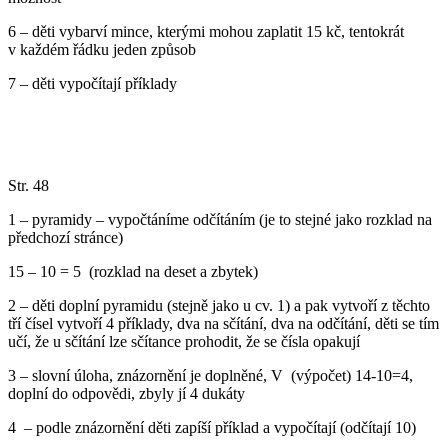
6 – děti vybarví mince, kterými mohou zaplatit 15 kč, tentokrát
v každém řádku jeden způsob
7 – děti vypočítají příklady
Str. 48
1 – pyramidy – vypočtáníme odčítáním (je to stejné jako rozklad na
předchozí stránce)
15 – 10 = 5 (rozklad na deset a zbytek)
2 – děti doplní pyramidu (stejně jako u cv. 1) a pak vytvoří z těchto
tří čísel vytvoří 4 příklady, dva na sčítání, dva na odčítání, děti se tím
učí, že u sčítání lze sčítance prohodit, že se čísla opakují
3 – slovní úloha, znázornění je doplněné, V (výpočet) 14-10=4,
doplní do odpovědi, zbyly jí 4 dukáty
4 – podle znázornění děti zapíší příklad a vypočítají (odčítají 10)