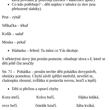
Co kdo potřebuje? – děti najdou v tabulce (u slov jsou
přehozené slabiky)
Prut – rybář
Stříkačka – lékař
Košík – sadař
Mouka – pekař
Hádanka – řešení: Ta můra co Vás úkoluje.
S některými slovy jim prosím pomozte, obsahuje slova s ě, které se
děti ještě číst neučily
Str. 71 – Pohádka – prosím nechte děti pohádku dovyprávět,
obrázky pomohou. Chybí závěr (přišel medvěd, nevešel se,
chaloupku zboural, zvířátka si postavila novou, hezčí a lepší)
Děti si přečtou a opraví chyby
Koza mečí, Kráva bučí, Slípka kdáká,
ovce bečí. čmelák bzučí. žába kváká.