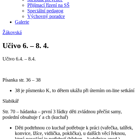
Přijímací řízení na SŠ
Speciální pedagog
Výchovný poradce
Galerie
Žákovská
Učivo 6. – 8. 4.
Učivo 6.4. – 8.4.
Písanka str. 36 – 38
38 je písmenko K, to dětem ukážu při úterním on-line setkání
Slabikář
Str. 70 – hádanka – první 3 řádky děti zvládnou přečíst samy,
poslední obsahuje ť a ch (kuchař)
Děti podtrhnou co kuchař potřebuje k práci (vařečka, talířek,
konvice, lžíce, vidlička, poklička), u dalších věcí řeknou,
která povolání je potřebují (hřeben – kadeřnice apod.)