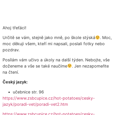
Ahoj třeťáci!
Určitě se vám, stejně jako mně, po škole stýská
. Moc,
moc děkuji všem, kteří mi napsali, poslali fotky nebo
pozdrav.
Posílám vám učivo a úkoly na další týden. Nebojte, vše
doženeme a vše se také naučíme
. Jen nezapomeňte
na čtení.
Český jazyk:
učebnice str. 96
https://www.zsbcupice.cz/hot-potatoes/cesky-
jazyk/poradi-vet/poradi-vet2.htm
https://www.zsbcupice.cz/hot-potatoes/cesky-