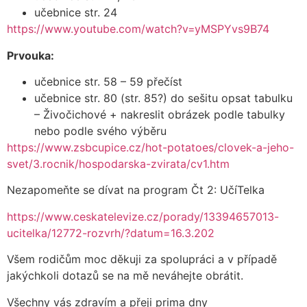
učebnice str. 24
https://www.youtube.com/watch?v=yMSPYvs9B74
Prvouka:
učebnice str. 58 – 59 přečíst
učebnice str. 80 (str. 85?) do sešitu opsat tabulku
– Živočichové + nakreslit obrázek podle tabulky
nebo podle svého výběru
https://www.zsbcupice.cz/hot-potatoes/clovek-a-jeho-
svet/3.rocnik/hospodarska-zvirata/cv1.htm
Nezapomeňte se dívat na program Čt 2: UčíTelka
https://www.ceskatelevize.cz/porady/13394657013-
ucitelka/12772-rozvrh/?datum=16.3.202
Všem rodičům moc děkuji za spolupráci a v případě
jakýchkoli dotazů se na mě neváhejte obrátit.
Všechny vás zdravím a přeji prima dny